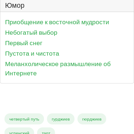
Юмор
Приобщение к восточной мудрости
Небогатый выбор
Первый снег
Пустота и чистота
Меланхолическое размышление об
Интернете
четвертый путь
гурджиев
гюрджиев
успенский
тарт